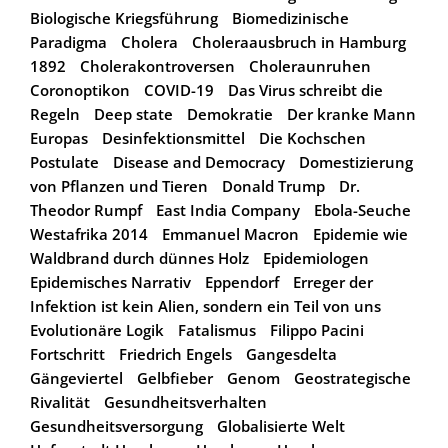
Biologische Kriegsführung
Biomedizinische
Paradigma
Cholera
Choleraausbruch in Hamburg
1892
Cholerakontroversen
Choleraunruhen
Coronoptikon
COVID-19
Das Virus schreibt die
Regeln
Deep state
Demokratie
Der kranke Mann
Europas
Desinfektionsmittel
Die Kochschen
Postulate
Disease and Democracy
Domestizierung
von Pflanzen und Tieren
Donald Trump
Dr.
Theodor Rumpf
East India Company
Ebola-Seuche
Westafrika 2014
Emmanuel Macron
Epidemie wie
Waldbrand durch dünnes Holz
Epidemiologen
Epidemisches Narrativ
Eppendorf
Erreger der
Infektion ist kein Alien, sondern ein Teil von uns
Evolutionäre Logik
Fatalismus
Filippo Pacini
Fortschritt
Friedrich Engels
Gangesdelta
Gängeviertel
Gelbfieber
Genom
Geostrategische
Rivalität
Gesundheitsverhalten
Gesundheitsversorgung
Globalisierte Welt