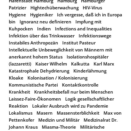
Hafenstadt Hamburg
Hamburg
Hamburger
Patrizier
Hightechüberwachung
HIV-Virus
Hygiene
Hygieniker
Ich vergesse, daß ich in Europa
bin
Ignoranz neu definieren
Impfung mit
Kuhpocken
Indien
Infections and Inequalities
Infektion über das Trinkwasser
Infektionswege
Instabiles Anthropozän
Institut Pasteur
Intellektuelle Unbeweglichkeit von Männern mit
anerkannt hohem Status
Isolationshospitäler
(lazzaretti)
Kaiser Wilhelm
Kalkutta
Karl Marx
Katastrophale Dehydrierung
Kinderlähmung
Kloake
Kolonisation / Kolonisierung
Kommunistische Partei
Kontaktkontrolle
Krankheit
Krankheitsbefall nur beim Menschen
Laissez-Faire-Ökonomen
Logik gesellschaftlicher
Reaktion
Lokaler Ausbruch wird zu Pandemie
Lokalismus
Masern
Massensterblichkeit
Max von
Pettenkofer
Medizin und Militär
Medizinalrat Dr.
Johann Kraus
Miasma-Theorie
Militärische