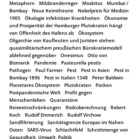
Metaphern
Milzbranderreger
Moskitos
Mumbai /
Bombay
Neue Keimtheorie
Nobelpreis für Medizin
1905
Ökologie infektiöser Krankheiten
Ökonomie
und Prosperität der Hamburger Plutokraten hängt
von Offenheit des Hafens ab
Ökosystem
Oligarchie von Kaufleuten und Juristen stehen
quasimilitärischem preußischen Bürokratiemodell
ablehned gegenüber
Onesimus
Otto von
Bismarck
Pandemie
Pasteurella pestis
Pathogen
Paul Farmer
Pest
Pest in Asien
Pest in
Bombay 1896
Pest in Italien 1348
Peter Baldwin
Planetares Ökosystem
Plutokraten
Pocken
Postpandemische Welt
Profit gegen
Menschenleben
Quarantäne
Reiseeinschränkungen
Risikoberechnung
Robert
Koch
Rudolf Emmerich
Rudolf Virchow
Sandfiltrierung
Sanitätsgrenze Europas im Nahen
Osten
SARS-Virus
Schlachtfeld
Schnittmenge von
Gesundheit, Umwelt, Politik