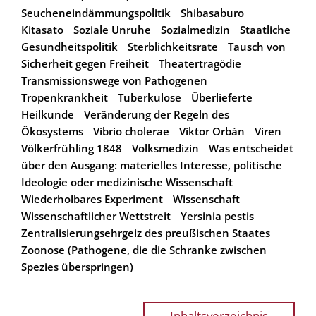
Seucheneindämmungspolitik
Shibasaburo
Kitasato
Soziale Unruhe
Sozialmedizin
Staatliche
Gesundheitspolitik
Sterblichkeitsrate
Tausch von
Sicherheit gegen Freiheit
Theatertragödie
Transmissionswege von Pathogenen
Tropenkrankheit
Tuberkulose
Überlieferte
Heilkunde
Veränderung der Regeln des
Ökosystems
Vibrio cholerae
Viktor Orbán
Viren
Völkerfrühling 1848
Volksmedizin
Was entscheidet
über den Ausgang: materielles Interesse, politische
Ideologie oder medizinische Wissenschaft
Wiederholbares Experiment
Wissenschaft
Wissenschaftlicher Wettstreit
Yersinia pestis
Zentralisierungsehrgeiz des preußischen Staates
Zoonose (Pathogene, die die Schranke zwischen
Spezies überspringen)
Inhaltsverzeichnis