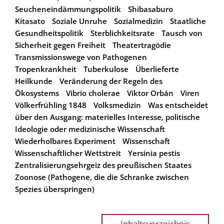
Seucheneindämmungspolitik
Shibasaburo
Kitasato
Soziale Unruhe
Sozialmedizin
Staatliche
Gesundheitspolitik
Sterblichkeitsrate
Tausch von
Sicherheit gegen Freiheit
Theatertragödie
Transmissionswege von Pathogenen
Tropenkrankheit
Tuberkulose
Überlieferte
Heilkunde
Veränderung der Regeln des
Ökosystems
Vibrio cholerae
Viktor Orbán
Viren
Völkerfrühling 1848
Volksmedizin
Was entscheidet
über den Ausgang: materielles Interesse, politische
Ideologie oder medizinische Wissenschaft
Wiederholbares Experiment
Wissenschaft
Wissenschaftlicher Wettstreit
Yersinia pestis
Zentralisierungsehrgeiz des preußischen Staates
Zoonose (Pathogene, die die Schranke zwischen
Spezies überspringen)
Inhaltsverzeichnis