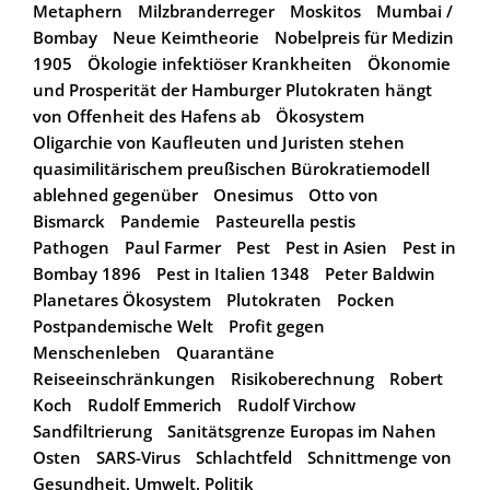
Metaphern
Milzbranderreger
Moskitos
Mumbai /
Bombay
Neue Keimtheorie
Nobelpreis für Medizin
1905
Ökologie infektiöser Krankheiten
Ökonomie
und Prosperität der Hamburger Plutokraten hängt
von Offenheit des Hafens ab
Ökosystem
Oligarchie von Kaufleuten und Juristen stehen
quasimilitärischem preußischen Bürokratiemodell
ablehned gegenüber
Onesimus
Otto von
Bismarck
Pandemie
Pasteurella pestis
Pathogen
Paul Farmer
Pest
Pest in Asien
Pest in
Bombay 1896
Pest in Italien 1348
Peter Baldwin
Planetares Ökosystem
Plutokraten
Pocken
Postpandemische Welt
Profit gegen
Menschenleben
Quarantäne
Reiseeinschränkungen
Risikoberechnung
Robert
Koch
Rudolf Emmerich
Rudolf Virchow
Sandfiltrierung
Sanitätsgrenze Europas im Nahen
Osten
SARS-Virus
Schlachtfeld
Schnittmenge von
Gesundheit, Umwelt, Politik