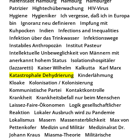
Hafenstadt Hamburg
Hamburg
Hamburger
Patrizier
Hightechüberwachung
HIV-Virus
Hygiene
Hygieniker
Ich vergesse, daß ich in Europa
bin
Ignoranz neu definieren
Impfung mit
Kuhpocken
Indien
Infections and Inequalities
Infektion über das Trinkwasser
Infektionswege
Instabiles Anthropozän
Institut Pasteur
Intellektuelle Unbeweglichkeit von Männern mit
anerkannt hohem Status
Isolationshospitäler
(lazzaretti)
Kaiser Wilhelm
Kalkutta
Karl Marx
Katastrophale Dehydrierung
Kinderlähmung
Kloake
Kolonisation / Kolonisierung
Kommunistische Partei
Kontaktkontrolle
Krankheit
Krankheitsbefall nur beim Menschen
Laissez-Faire-Ökonomen
Logik gesellschaftlicher
Reaktion
Lokaler Ausbruch wird zu Pandemie
Lokalismus
Masern
Massensterblichkeit
Max von
Pettenkofer
Medizin und Militär
Medizinalrat Dr.
Johann Kraus
Miasma-Theorie
Militärische